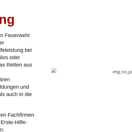
ung
gen Feuerwehr
er
feleistung bei
los oder
as Retten aus
ären
bildungen und
ls auch in die
nen Fachfirmen
Erste-Hilfe-
n.