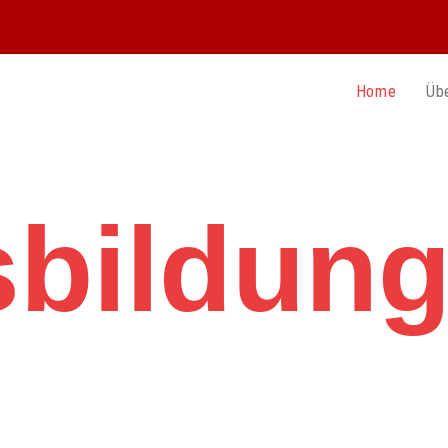
Home
Üb
bildun