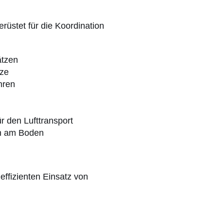
rüstet für die Koordination
ätzen
tze
hren
r den Lufttransport
n am Boden
effizienten Einsatz von