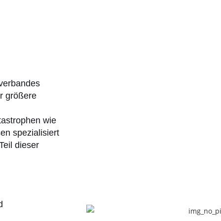
rverbandes
ür größere
tastrophen wie
 spezialisiert
eil dieser
d